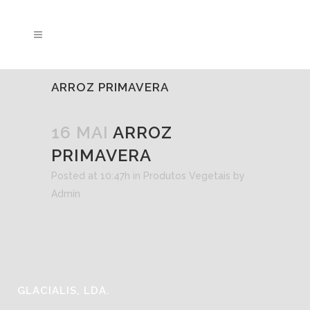
ARROZ PRIMAVERA
16 MAI
ARROZ
PRIMAVERA
Posted at 10:47h
in
Produtos Vegetais
by
Admin
GLACIALIS, LDA.