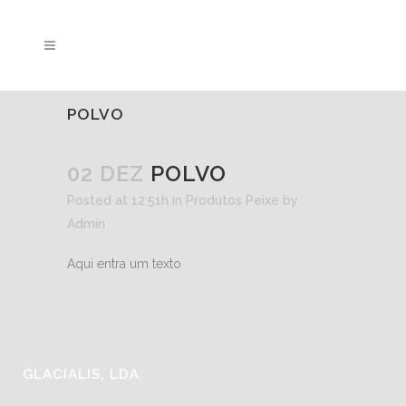
POLVO
02 DEZ
POLVO
Posted at 12:51h
in
Produtos Peixe
by
Admin
Aqui entra um texto
GLACIALIS, LDA.