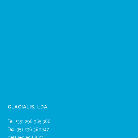
ABROTEA POSTAS
ABROTEA FILETES
GLACIALIS, LDA.
Tel. +351 296 965 366
Fax.+351 296 382 747
geral@glacialis.pt